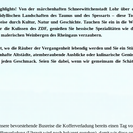
ighlights! Von der märchenhaften Schneewittchenstadt Lohr über 
idyllischen Landschaften des Taunus und des Spessarts – diese T
eise durch Kultur, Natur und Geschichte. Tauchen Sie ein in die W
 die Kulissen des ZDF, genießen Sie hessische Spezialitäten wie 
n malerischen Weinbergen des Rheingaus verzaubern.
t, wo die Räuber der Vergangenheit lebendig werden und Sie ein St
nhafte Altstädte, atemberaubende Ausblicke oder kulinarische Genü
für jeden Geschmack. Seien Sie dabei, wenn wir gemeinsam die Schä
 unsere bevorstehende Busreise die Kofferverladung bereits einen Tag
offerverladung (Uhrzeit wird noch bekannt gegeben), damit wir diese 