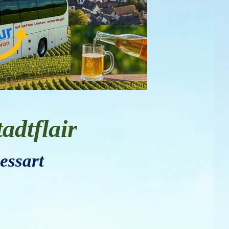
tadtflair
essart