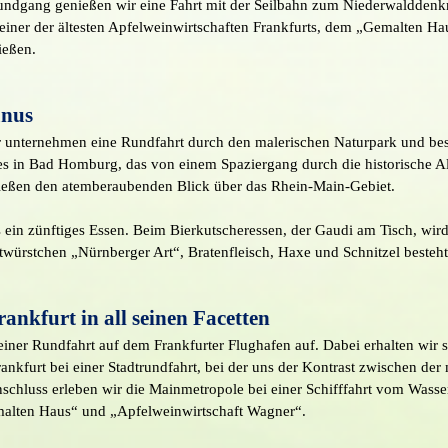
ndgang genießen wir eine Fahrt mit der Seilbahn zum Niederwalddenkma
n einer der ältesten Apfelweinwirtschaften Frankfurts, dem „Gemalten H
ießen.
unus
ir unternehmen eine Rundfahrt durch den malerischen Naturpark und be
ses in Bad Homburg, das von einem Spaziergang durch die historische A
ießen den atemberaubenden Blick über das Rhein-Main-Gebiet.
ein zünftiges Essen. Beim Bierkutscheressen, der Gaudi am Tisch, wird
ratwürstchen „Nürnberger Art“, Bratenfleisch, Haxe und Schnitzel besteht
rankfurt in all seinen Facetten
iner Rundfahrt auf dem Frankfurter Flughafen auf. Dabei erhalten wir 
nkfurt bei einer Stadtrundfahrt, bei der uns der Kontrast zwischen de
schluss erleben wir die Mainmetropole bei einer Schifffahrt vom Wasse
emalten Haus“ und „Apfelweinwirtschaft Wagner“.