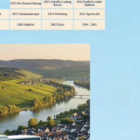
2025 Geballte Ladung
2024 Endlich wieder
2025 Der Donau Entlang
Revier
Südtirol
l
2015 Salzkammergut
2014 Würzburg
2012 Spreewald
z
2003 Südtirol
2002 Paris
1994 - 2001