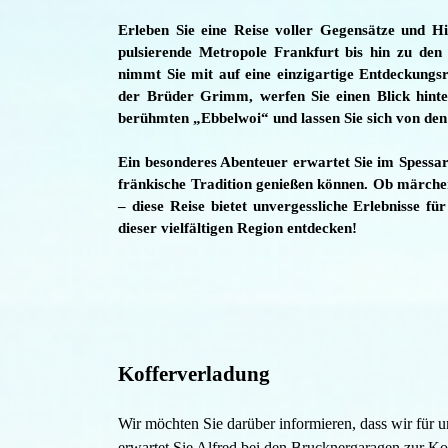
Erleben Sie eine Reise voller Gegensätze und H
pulsierende Metropole Frankfurt bis hin zu den 
nimmt Sie mit auf eine einzigartige Entdeckungsr
der Brüder Grimm, werfen Sie einen Blick hinter
berühmten „Ebbelwoi“ und lassen Sie sich von de
Ein besonderes Abenteuer erwartet Sie im Spessar
fränkische Tradition genießen können. Ob märche
– diese Reise bietet unvergessliche Erlebnisse 
dieser vielfältigen Region entdecken!
Kofferverladung
Wir möchten Sie darüber informieren, dass wir für
erwartet Sie Alfred bei den Brucknergaragen zur K