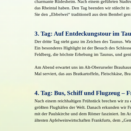
charmante Rüdesheim. Nach einem geführten Stadtru
das Rheintal haben. Den Tag beenden wir stilecht i
Sie den „Ebbelwei“ traditionell aus dem Bembel gen
3. Tag: Auf Entdeckungstour im Ta
Der dritte Tag steht ganz im Zeichen des Taunus. W
Ein besonderes Highlight ist der Besuch des Schlos
Feldberg, die höchste Erhebung im Taunus, und gen
Am Abend erwartet uns im Alt-Oberurseler Brauhaus 
Mal serviert, das aus Bratkartoffeln, Fleischkäse, B
4. Tag: Bus, Schiff und Flugzeug – F
Nach einem reichhaltigen Frühstück brechen wir zu e
größten Flughäfen der Welt. Danach erkunden wir Fra
mit der Paulskirche und dem Römer fasziniert. Im An
ältesten Apfelweinwirtschaften Frankfurts, dem „G