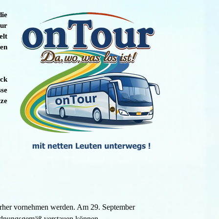
die
our
elt
den
ück
sse
tze
 vorher vornehmen werden. Am 29. September
ordnungsgemäß verstauen können.