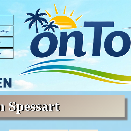
sflüge
▼
ub
▼
s
n Spessart