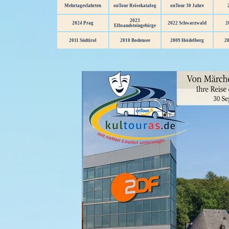
Mehrtagesfahrten
onTour Reisekatalog
onTour 30 Jahre
2023
2024 Prag
2022 Schwarzwald
2
Elbsandsteingebirge
2011 Südtirol
2010 Bodensee
2009 Heidelberg
20
Menü überspringen