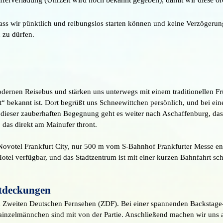
ass wir pünktlich und reibungslos starten können und keine Verzögeru
 zu dürfen.
rnen Reisebus und stärken uns unterwegs mit einem traditionellen Frü
t“ bekannt ist. Dort begrüßt uns Schneewittchen persönlich, und bei ei
dieser zauberhaften Begegnung geht es weiter nach Aschaffenburg, das 
 das direkt am Mainufer thront.
ovotel Frankfurt City, nur 500 m vom S-Bahnhof Frankfurter Messe entf
l verfügbar, und das Stadtzentrum ist mit einer kurzen Bahnfahrt schn
tdeckungen
m Zweiten Deutschen Fernsehen (ZDF). Bei einer spannenden Backstag
Mainzelmännchen sind mit von der Partie. Anschließend machen wir uns