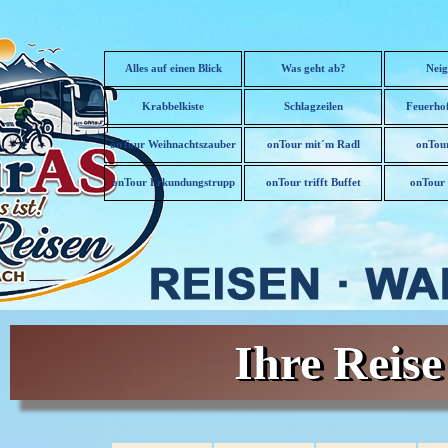
Direkt zum Seiteninhalt
Alles auf einen Blick
Was geht ab?
Neig
Krabbelkiste
Schlagzeilen
Feuerhof
onTour Weihnachtszauber
onTour mit´m Radl
onTour
▼
onTour Erkundungstrupp
onTour trifft Buffet
onTour 
▼
Ihre Reis