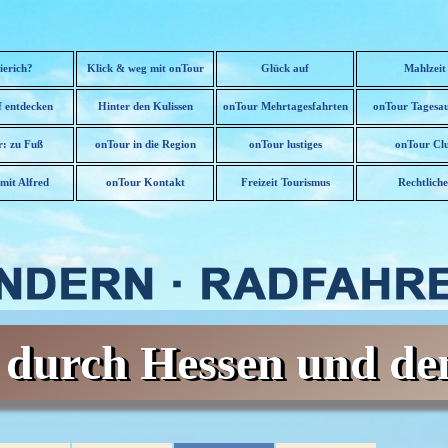
Menü überspringen
ierich?
Klick & weg mit onTour
Glück auf
Mahlzeit
 entdecken
Hinter den Kulissen
onTour Mehrtagesfahrten
onTour Tagesau
▼
: zu Fuß
onTour in die Region
onTour lustiges
onTour Cl
▼
▼
▼
▼
mit Alfred
onTour Kontakt
Freizeit Tourismus
Rechtliche
▼
▼
e durch Hessen und de