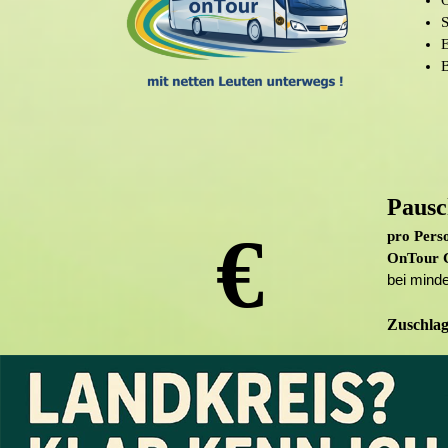
O
E
Pausc
€
pro Pers
OnTour C
bei mind
Zuschlag