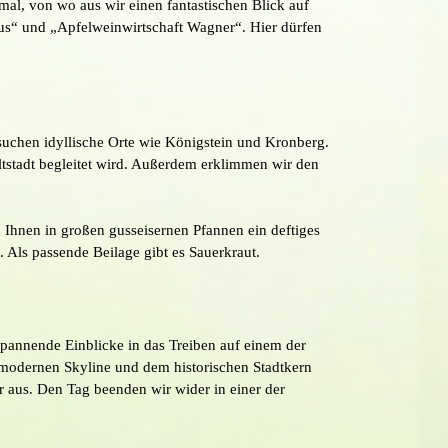
l, von wo aus wir einen fantastischen Blick auf
aus“ und „Apfelweinwirtschaft Wagner“. Hier dürfen
suchen idyllische Orte wie Königstein und Kronberg.
ltstadt begleitet wird. Außerdem erklimmen wir den
 Ihnen in großen gusseisernen Pfannen ein deftiges
. Als passende Beilage gibt es Sauerkraut.
spannende Einblicke in das Treiben auf einem der
r modernen Skyline und dem historischen Stadtkern
r aus. Den Tag beenden wir wider in einer der