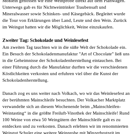
Mößlein genossen wir eine Weinprobe direkt auf dem Planwagen.
Unterwegs gab es für Nichtweintrinker Traubensaft und
Mineralwasser sowie Schinken- und Käsegebäck. Begleitet wurde
die Tour von Erklärungen über Land, Leute und den Wein. Zurück
im Weingut hatten wir die Möglichkeit, Weine einzukaufen.
Zweiter Tag: Schokolade und Weinlesefest
Am zweiten Tag tauchten wir in die süße Welt der Schokolade ein.
Ein Besuch der Schokoladenmanufaktur "Art of Chocolate" ließ uns
in die Geheimnisse der Schokoladenherstellung eintauchen. Bei
einer Führung durch die Manufaktur durften wir die verschiedenen
Köstlichkeiten verkosten und erfuhren viel über die Kunst der
Schokoladenherstellung.
Danach zog es uns weiter nach Volkach, wo wir das Weinlesefest an
der berühmten Mainschleife besuchten. Der Volkacher Marktplatz
verwandelte sich an diesem Wochenende beim „Mainschleifen-
Weintasting“ in die größte Freiluft-Vinothek der Mainschleife! Rund
100 Weine von etwa 50 Weingütern der Mainschleife galt es zu
entdecken und zu verkosten. Danach erlebten wir im renommierten
Weingut Schuler eine weitere Weinprobe mit Winzerbrotzeit im