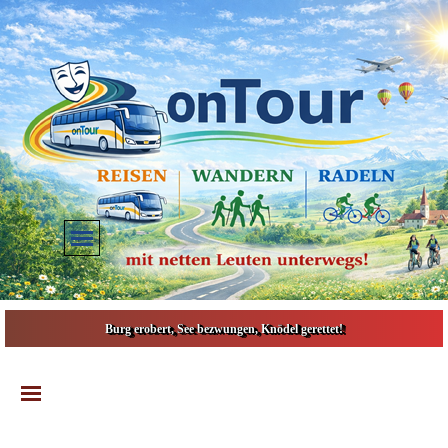
Direkt zum Seiteninhalt
Menü überspringen
Burg erobert, See bezwungen, Knödel gerettet!
Menü überspringen