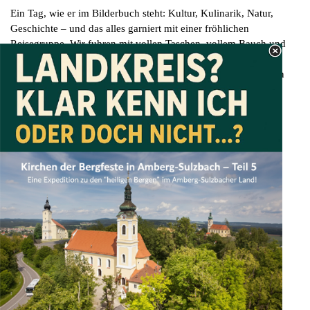
Ein Tag, wie er im Bilderbuch steht: Kultur, Kulinarik, Natur,
Geschichte – und das alles garniert mit einer fröhlichen
Reisegruppe. Wir fuhren mit vollen Taschen, vollem Bauch und
vielen schönen Erinnerungen nach Hause. Und wer weiß –
vielleicht sieht man sich schon bald wieder
onTour
im nächsten
Abenteuer.
Zurück
Walter Heldrich - Schachtstr. 6 - 92237 Sulzbach-Rosenberg
Kontakt