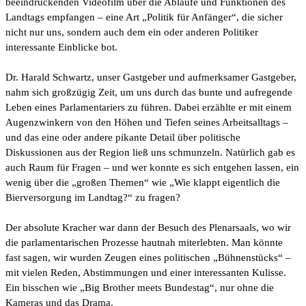
beeindruckenden Videofilm über die Abläufe und Funktionen des
Landtags empfangen – eine Art „Politik für Anfänger“, die sicher
nicht nur uns, sondern auch dem ein oder anderen Politiker
interessante Einblicke bot.
Dr. Harald Schwartz, unser Gastgeber und aufmerksamer Gastgeber,
nahm sich großzügig Zeit, um uns durch das bunte und aufregende
Leben eines Parlamentariers zu führen. Dabei erzählte er mit einem
Augenzwinkern von den Höhen und Tiefen seines Arbeitsalltags –
und das eine oder andere pikante Detail über politische
Diskussionen aus der Region ließ uns schmunzeln. Natürlich gab es
auch Raum für Fragen – und wer konnte es sich entgehen lassen, ein
wenig über die „großen Themen“ wie „Wie klappt eigentlich die
Bierversorgung im Landtag?“ zu fragen?
Der absolute Kracher war dann der Besuch des Plenarsaals, wo wir
die parlamentarischen Prozesse hautnah miterlebten. Man könnte
fast sagen, wir wurden Zeugen eines politischen „Bühnenstücks“ –
mit vielen Reden, Abstimmungen und einer interessanten Kulisse.
Ein bisschen wie „Big Brother meets Bundestag“, nur ohne die
Kameras und das Drama.