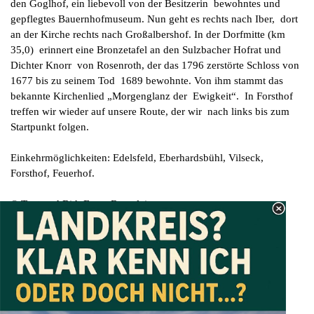
den Goglhof, ein liebevoll von der Besitzerin bewohntes und
gepflegtes Bauernhofmuseum. Nun geht es rechts nach Iber, dort
an der Kirche rechts nach Großalbershof. In der Dorfmitte (km
35,0) erinnert eine Bronzetafel an den Sulzbacher Hofrat und
Dichter Knorr von Rosenroth, der das 1796 zerstörte Schloss von
1677 bis zu seinem Tod 1689 bewohnte. Von ihm stammt das
bekannte Kirchenlied „Morgenglanz der Ewigkeit“. In Forsthof
treffen wir wieder auf unsere Route, der wir nach links bis zum
Startpunkt folgen.
Einkehrmöglichkeiten: Edelsfeld, Eberhardsbühl, Vilseck,
Forsthof, Feuerhof.
© Text und Bid: Franz Beyerlein,
Zurück
© Text und Bid: Franz Beyerlein