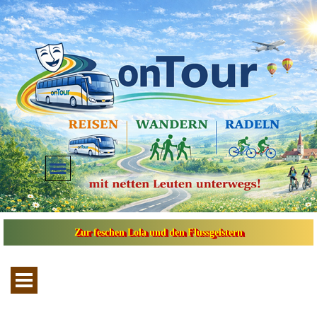
Direkt zum Seiteninhalt
Menü überspringen
Zur feschen Lola und den Flussgeistern
Menü überspringen