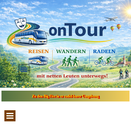
Direkt zum Seiteninhalt
Menü überspringen
Zu den Big Five in er-radel-barer Umgebung
Menü überspringen