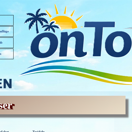
sflüge
▼
ub
▼
s
ser