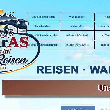
Direkt zum Seiteninhalt
Alles auf einen Blick
Was geht ab?
Neig
Krabbelkiste
Schlagzeilen
Feuerhof
onTour Weihnachtszauber
onTour mit´m Radl
onTour
▼
onTour Erkundungstrupp
onTour trifft Buffet
onTour 
▼
Uns