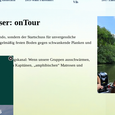
 entdecken
2019 wilde Flussfahrt
2017 Zille
Vils
ser: onTour
do, sondern der Startschuss für unvergessliche
egelmäßig festen Boden gegen schwankende Planken und
chen Ludwigskanal: Wenn unsere Gruppen ausschwärmen,
on mutigen Kapitänen, „amphibischen“ Matrosen und
g.