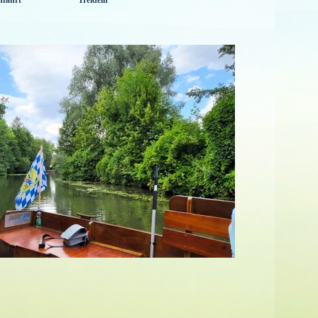
nfahrt
Treideln