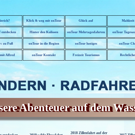
Menü überspringen
ierich?
Klick & weg mit onTour
Glück auf
Mahlzeit
 entdecken
Hinter den Kulissen
onTour Mehrtagesfahrten
onTour Tagesau
▼
: zu Fuß
onTour in die Region
onTour lustiges
onTour Cl
▼
▼
▼
▼
mit Alfred
onTour Kontakt
Freizeit Tourismus
Rechtliche
▼
▼
ere Abenteuer auf dem Was
2018 Zillenfahrt auf der