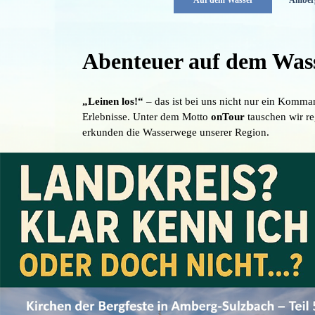
Auf dem Wasser
Amberg
Menü überspringen
Abenteuer auf dem Was
„Leinen los!“
– das ist bei uns nicht nur ein Komman
Erlebnisse. Unter dem Motto
onTour
tauschen wir r
erkunden die Wasserwege unserer Region.
Egal ob auf der heimischen Vils oder dem historis
ist Action garantiert. Unsere Logbücher erzählen v
Momenten, in denen die Würde kurzzeitig baden gin