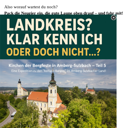
Also worauf wartest du noch?
Pack die Neugier ein, die gute Laune oben drauf – und fahr mit!
Wir reservieren schon mal deinen Lieblingsplatz im Bus –
Fensterplatz, vorne links bei den Quasslern oder hinten bei der
Gummibärchenfraktion.
onTour Clubberer wissen: Gemeinsam fährt sich’s besser.
🚌💬🥂
Walter Heldrich - Schachtstr. 6 - 92237 Sulzbach-Rosenberg
Kontakt
Impressum/Datenschutz /
Haftungsausschluss