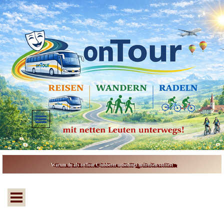
Direkt zum Seiteninhalt
Menü überspringen
Warum du als onTour Clubberer unbedingt mitreisen solltest
Menü überspringen