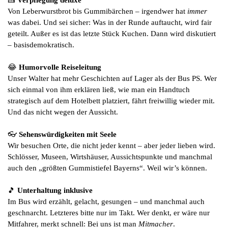
🍰
Verpflegung deluxe
Von Leberwurstbrot bis Gummibärchen – irgendwer hat
immer
was dabei. Und sei sicher: Was in der Runde auftaucht, wird fair
geteilt. Außer es ist das letzte Stück Kuchen. Dann wird diskutiert
– basisdemokratisch.
😂
Humorvolle Reiseleitung
Unser Walter hat mehr Geschichten auf Lager als der Bus PS. Wer
sich einmal von ihm erklären ließ, wie man ein Handtuch
strategisch auf dem Hotelbett platziert, fährt freiwillig wieder mit.
Und das nicht wegen der Aussicht.
👓
Sehenswürdigkeiten mit Seele
Wir besuchen Orte, die nicht jeder kennt – aber jeder lieben wird.
Schlösser, Museen, Wirtshäuser, Aussichtspunkte und manchmal
auch den „größten Gummistiefel Bayerns“. Weil wir’s können.
🎵
Unterhaltung inklusive
Im Bus wird erzählt, gelacht, gesungen – und manchmal auch
geschnarcht. Letzteres bitte nur im Takt. Wer denkt, er wäre nur
Mitfahrer, merkt schnell: Bei uns ist man
Mitmacher
.