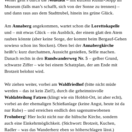
Museum (falls man’s schafft, sich von der Sonne zu trennen) –
und dann raus aus dem Stadttrubel, hinein ins grüne Glück.
Am
Annaberg
angekommen, wartet schon die
Lorettokapelle
und – mit etwas Glück – ein Ausblick, der einem glatt den Atem
rauben könnte (aber keine Sorge, der kommt beim Bergauf-Gehen
sowieso schon ins Stocken). Oben bei der
Annabergkirche
heißt’s: kurz durchatmen, Aussicht genießen, Selfie machen.
Danach rechts in den
Rundwanderweg Nr. 5
– gelber Grund,
schwarze Ziffer – wie bei einem Schatzplan, der am Ende mit
Brotzeit belohnt wird.
Wir ziehen weiter, vorbei am
Waldfriedhof
(bitte nicht müde
werden – das ist kein Ziel!), durch die geheimnisvolle
Waldabteilung Fatzen
(klingt wie ein Hobbit-Ort, ist aber echt),
vorbei an der ehemaligen Schießanlage (keine Angst, heute ist da
nur Ruhe) – und erreichen endlich den sagenumwobenen
Frohnberg
! Hier lockt nicht nur die hübsche Kirche, sondern
auch eine Einkehrmöglichkeit. (Stichwort: Brotzeit, Kuchen,
Radler – was das Wanderherz eben so höherschlagen lässt.)