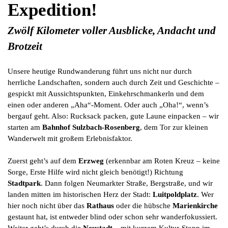
Expedition!
Zwölf Kilometer voller Ausblicke, Andacht und
Brotzeit
Unsere heutige Rundwanderung führt uns nicht nur durch
herrliche Landschaften, sondern auch durch Zeit und Geschichte –
gespickt mit Aussichtspunkten, Einkehrschmankerln und dem
einen oder anderen „Aha“-Moment. Oder auch „Oha!“, wenn’s
bergauf geht. Also: Rucksack packen, gute Laune einpacken – wir
starten am
Bahnhof Sulzbach-Rosenberg
, dem Tor zur kleinen
Wanderwelt mit großem Erlebnisfaktor.
Zuerst geht’s auf dem
Erzweg
(erkennbar am Roten Kreuz – keine
Sorge, Erste Hilfe wird nicht gleich benötigt!) Richtung
Stadtpark
. Dann folgen Neumarkter Straße, Bergstraße, und wir
landen mitten im historischen Herz der Stadt:
Luitpoldplatz
. Wer
hier noch nicht über das
Rathaus
oder die hübsche
Marienkirche
gestaunt hat, ist entweder blind oder schon sehr wanderfokussiert.
Weiter geht’s durch die
Neustadt
– mit kurzem Kultur-Stopp im