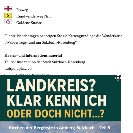
Erzweg
Rundwanderweg Nr. 5
Goldene Strasse
Für
die Wanderungen benötigen
Sie als Kartengrundlage die
Wanderkarte
„Wanderwege
rund um Sulzbach-Rosenberg“
Karten- und Informationsmaterial
Tourist-Information der Stadt Sulzbach-Rosenberg
Luitpoldplatz 25
92237 Sulzbach-Rosenberg
Telefon: 09661 510-110
tourist-info@sulzbach-rosenberg.de
www.suro.city
Zurück